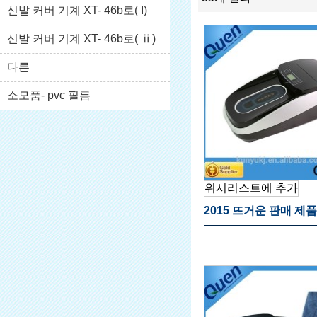
이스
신발 커버 기계 XT- 46b로( I)
신발 커버 기계 XT- 46b로( ⅱ)
다른
소모품- pvc 필름
위시리스트에 추가
2015 뜨거운 판매 제품
발 커버 디스펜서