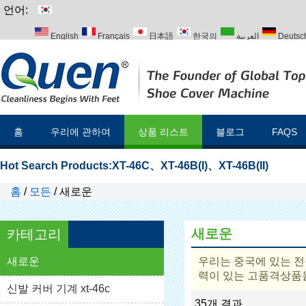
언어:
English
Français
日本語
한국의
العربية
Deutsc
Italiano
Português
Русский
Türk
홈
우리에 관하여
상품 리스트
블로그
FAQS
Hot Search Products:
XT-46C
、
XT-46B(I)
、
XT-46B(II)
홈
/
모든
/
새로운
새로운
카테고리
새로운
우리는 중국에 있는 
력이 있는 고품격상품
신발 커버 기계 xt-46c
35개 결과
명