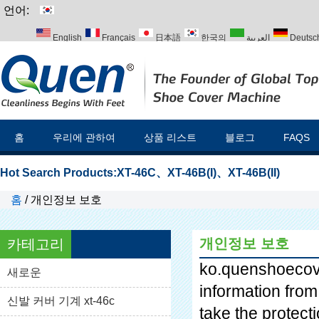
언어:
English
Français
日本語
한국의
العربية
Deutsc
Italiano
Português
Русский
Türk
홈
우리에 관하여
상품 리스트
블로그
FAQS
Hot Search Products:
XT-46C
、
XT-46B(I)
、
XT-46B(II)
홈
/
개인정보 보호
개인정보 보호
카테고리
ko.quenshoeco
새로운
information from
신발 커버 기계 xt-46c
take the protect