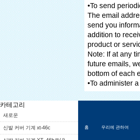
•To send periodi
The email addre
send you informa
addition to rec
product or servic
Note: If at any 
future emails, w
bottom of each e
•To administer a
카테고리
새로운
홈
우리에 관하여
신발 커버 기계 xt-46c