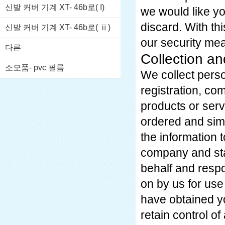
신발 커버 기계 XT- 46b로( I)
we would like y
discard. With th
신발 커버 기계 XT- 46b로( ⅱ)
our security me
다른
Collection an
소모품- pvc 필름
We collect perso
registration, com
products or serv
ordered and simi
the information 
company and sta
behalf and respo
on by us for use
have obtained yo
retain control of