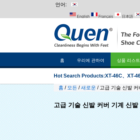
언어:
English
Français
日本語
Italiano
Português
Русский
홈
우리에 관하여
상품 리스트
Hot Search Products:
XT-46C
、
XT-46
홈
/
모든
/
새로운
/
고급 기술 신발 커
고급 기술 신발 커버 기계 신발