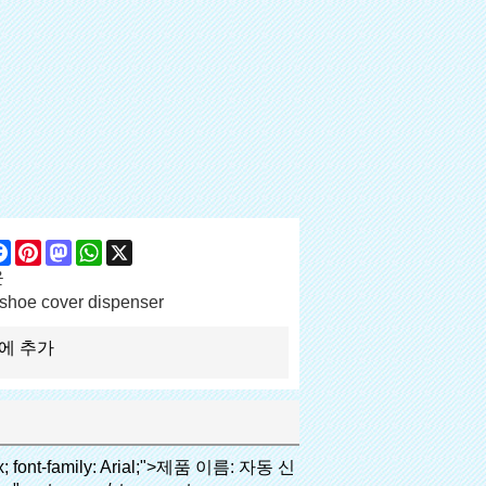
are
Facebook
Pinterest
Mastodon
WhatsApp
X
운
shoe cover dispenser
에 추가
font-family: arial, helvetica, sans-serif; font-size: 14px;">비용은 우리의 PVC 필름의 경제적입니다 기존보다 신발 커버, 두께는 28& 무, m</span></p><p><span style="line-height: normal; font-family: arial, helvetica, sans-serif; font-size: 14px;">그것은 더 내구성이</span></p></td></tr><tr style="height: 52pt;" align="left"><td valign="center"><p><span style="line-height: normal; font-weight: bold; font-family: arial, helvetica, sans-serif; color: #008000; font-size: 14px;">2. 대용량</span></p></td><td valign="center"><p><span style="line-height: normal; font-family: arial, helvetica, sans-serif; font-size: 14px;">한 롤 필름 만들 수 있습니다 5백쌍 신발 커버, 다른 신발 커버 기계,</span></p><p><span style="line-height: normal; font-family: arial, helvetica, sans-serif; font-size: 14px;">용량은 만 50-100 쌍 신발 커버</span></p></td></tr><tr style="height: 53pt;" align="left"><td valign="center"><p><span style="line-height: normal; font-weight: bold; font-family: arial, helvetica, sans-serif; color: #008000; font-size: 14px;">3. 긴 디자인 생활</span></p></td><td valign="center"><p><span style="line-height: normal; font-family: arial, helvetica, sans-serif; font-size: 14px;">desi</span><span style="line-height: normal; font-family: arial, helvetica, sans-serif; font-size: 14px;">GN 수명은 300, 000 번</span></p></td></tr><tr style="height: 51pt;" align="left"><td valign="center"><p><span style="line-height: normal; font-weight: bold; font-family: arial, helvetica, sans-serif; color: #008000; font-size: 14px;">4. 편리한</span></p></td><td valign="center"><p><span style="line-height: normal; font-family: arial, helvetica, sans-serif; font-size: 14px;">그것은 정도 걸립니다 30가 대체 필름 롤, 다음 번 연속 1000 사용할 수 있습니다.</span></p></td></tr><tr style="height: 37.3pt;" align="left"><td valign="center"><p><span style="line-height: normal; font-weight: bold; font-family: arial, helvetica, sans-serif; color: #008000; font-size: 14px;">5. 편안한</span></p></td><td valign="center"><p><span style="line-height: normal; font-family: arial, helvetica, sans-serif; font-size: 14px;">그것은 사용하기 쉬운 및 착용 편안한.</span></p></td></tr><tr style="height: 39.25pt;" align="left"><td valign="center"><p><span style="line-height: normal; font-weight: bold; font-family: arial, helvetica, sans-serif; color: #008000; font-size: 14px;">6. 환경- 친화적 인</span></p></td><td valign="center"><p><span style="line-height: normal; font-family: arial, helvetica, sans-serif; font-size: 14px;">PVC 필름은 RoHS 규제 증명서 통과했습니다, 그것은 환경- 친화적 인</span></p></td></tr></tbody></table><p>&nbsp;</p><p>&nbsp;</p></div></div><div id="ali-anchor-AliPostDhMb-munqk" style="padding-top: 8px;" data-section="AliPostDhMb-munqk" data-section-title="Applicable Site"><div id="ali-title-AliPostDhMb-munqk" style="padding: 8px 0px; border-bottom-style: solid;"><span style="ba