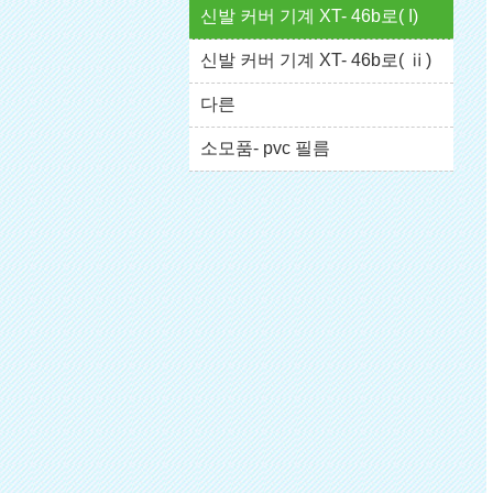
신발 커버 기계 XT- 46b로( I)
쇼케이스
신발 커버 기계 XT- 46b로( ⅱ)
다른
소모품- pvc 필름