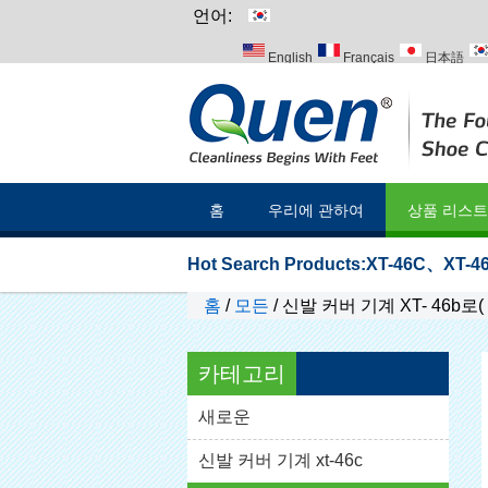
언어:
English
Français
日本語
Italiano
Português
Русский
홈
우리에 관하여
상품 리스트
Hot Search Products:
XT-46C
、
XT-46
홈
/
모든
/
신발 커버 기계 XT- 46b로( I
카테고리
새로운
신발 커버 기계 xt-46c