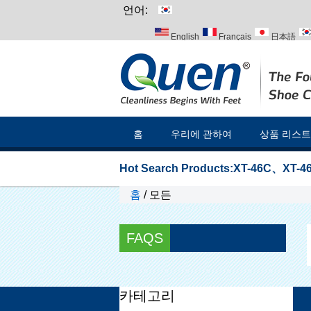
언어:
English
Français
日本語
Italiano
Português
Русский
홈
우리에 관하여
상품 리스트
Hot Search Products:
XT-46C
、
XT-46
홈
/
모든
FAQS
카테고리