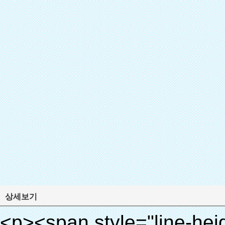
상세보기
<p><span style="line-height: 24px; font-size: 16px;"><strong><span style="line-height: 27px; font-family: Arial;"><span style="line-height: 24px;">제품 이름: 자동 신발 커버 기계</span></span></strong></span></p><p><span style="line-height: 24px; font-size: 16px;"><strong></strong><strong><span style="line-height: 24px; font-family: Arial;">모델 번호.: XT- 46b로( ⅱ)</span></strong></span></p><p>&nbsp;</p><p>&nbsp;</p><div id="ali-anchor-AliPostDhMb-g85v3" style="padding-top: 8px; background-color: #f5f5f5;" data-section-title="Product Uses" data-section="AliPostDhMb-g85v3"><div id="ali-title-AliPostDhMb-g85v3" style="padding: 8px 0px; border-bottom-style: solid;"><span style="background-color: #ddd; color: #333; font-weight: bold; padding: 8px 10px; line-height: 12px;">제품 사용</span></div><div style="padding: 10px 0px;"><p>&nbsp;&nbsp;<img src="http://i03.i.aliimg.com/simg/single/icon/placeholder_100x100.png" data-src="http://g01.s.alicdn.com/kf/HTB1PdJsIVXXXXXwXFXXq6xXFXXXp/200852200/HTB1PdJsIVXXXXXwXFXXq6xXFXXXp.jpg" data-alt="quen 첨단 기술 고품질의 지능형 자동 신발 커버 디스펜서 병원" width="700" ori-width="800" ori-height="922" /> <noscript><img src="http://g01.s.alicdn.com/kf/HTB1PdJsIVXXXXXwXFXXq6xXFXXXp/200852200/HTB1PdJsIVXXXXXwXFXXq6xXFXXXp.jpg" alt="quen 첨단 기술 고품질의 지능형 자동 신발 커버 디스펜서 병원" width="700" ori-width="800" ori-height="922"></noscript> </p><p>&nbsp;</p><p><img src="http://i03.i.aliimg.com/simg/single/icon/placeholder_100x100.png" data-src="http://g03.s.alicdn.com/kf/HTB1dGKSHVXXXXX5XXXXq6xXFXXXf/200852200/HTB1dGKSHVXXXXX5XXXXq6xXFXXXf.jpg" width="700" /> <noscript><img src="http://g03.s.alicdn.com/kf/HTB1dGKSHVXXXXX5XXXXq6xXFXXXf/200852200/HTB1dGKSHVXXXXX5XXXXq6xXFXXXf.jpg" width="700"></noscript> </p></div></div><div id="ali-anchor-AliPostDhMb-ur9dh" style="padding-top: 8px;" data-section-title="Product Description" data-section="AliPostDhMb-ur9dh"><div id="ali-title-AliPostDhMb-ur9dh" style="padding: 8px 0px; border-bottom-style: solid;"><span style="background-color: #ddd; color: #333; font-weight: bold; padding: 8px 10px; line-height: 12px;">제품 설명</span></div><div style="padding: 10px 0px;"><p>&nbsp;<img src="http://i03.i.aliimg.com/simg/single/icon/placeholder_100x100.png" data-src="http://g01.s.alicdn.com/kf/HTB1QRdpIVXXXXbbXVXXq6xXFXXXM/200852200/HTB1QRdpIVXXXXbbXVXXq6xXFXXXM.jpg" data-alt="quen 첨단 기술 고품질의 지능형 자동 신발 커버 디스펜서 병원" width="700" ori-width="700" ori-height="967" /> <noscript><img src="http://g01.s.alicdn.com/kf/HTB1QRdpIVXXXXbbXVXXq6xXFXXXM/200852200/HTB1QRdpIVXXXXbbXVXXq6xXFXXXM.jpg" alt="quen 첨단 기술 고품질의 지능형 자동 신발 커버 디스펜서 병원" width="700" ori-width="700" ori-height="967"></noscript> </p></div></div><p>&nbsp;</p><p>&nbsp;</p><p><img src="http://i03.i.aliimg.com/simg/single/icon/placeholder_100x100.png" data-src="http://g01.s.alicdn.com/kf/HTB1cdlsIVXXXXcmXpXXq6xXFXXXe/200852200/HTB1cdlsIVXXXXcmXpXXq6xXFXXXe.jpg" data-alt="quen 첨단 기술 고품질의 지능형 자동 신발 커버 디스펜서 병원" width="700" ori-width="700" ori-height="564" /> <noscript><img src="http://g01.s.alicdn.com/kf/HTB1cdlsIVXXXXcmXpXXq6xXFXXXe/200852200/HTB1cdlsIVXXXXcmXpXXq6xXFXXXe.jpg" alt="quen 첨단 기술 고품질의 지능형 자동 신발 커버 디스펜서 병원" width="700" ori-width="700" ori-height="564"></noscript> </p><p>&nbsp;</p><p>&nbsp;</p><div id="ali-anchor-AliPostDhMb-kqf20" style="padding-top: 8px;" data-section-title="Product Advantages" data-section="AliPostDhMb-kqf20"><div id="ali-title-AliPostDhMb-kqf20" style="padding: 8px 0px; border-bottom-style: solid;"><span style="background-color: #ddd; color: #333; font-weight: bold; padding: 8px 10px; line-height: 12px;">제품의 장점</span></div><div style="padding: 10px 0px;"><p>&nbsp;</p><table class="aliDataTable" style="width: 600px; height: 436px;"><tbody><tr style="height: 34.35pt;" align="left"><td style="width: 598pt;" colspan="2" valign="center"><p><span style="line-height: normal; font-weight: bold; font-size: 12pt; font-family: Arial;">장점은 quen 신발 커버 기계:</span></p></td></tr><tr style="height: 53.95pt;" align="left"><td style="width: 181.85pt;" valign="center"><p><span style="line-height: normal; font-weight: bold; font-family: arial, helvetica, sans-serif; color: #008000; font-size: 14px;">1. 경제적</span></p></td><td style="width: 416.15pt;" valign="center"><p><span style="line-height: normal; font-family: arial, helvetica, sans-serif; font-size: 14px;">비용은 우리의 PVC 필름의 경제적입니다 기존보다 신발 커버, 두께는 28& 무, m</span></p><p><span style="line-height: normal; font-family: arial, helvetica, sans-serif; font-size: 14px;">그것은 더 내구성이</span></p></td></tr><tr style="height: 52pt;" align="left"><td valign="center"><p><span style="line-height: normal; font-weight: bold; font-family: arial, helvetica, sans-serif; color: #008000; font-size: 14px;">2. 대용량</span></p></td><td valign="center"><p><span style="line-height: normal; font-family: arial, helvetica, sans-serif; font-size: 14px;">한 롤 필름 만들 수 있습니다 5백쌍 