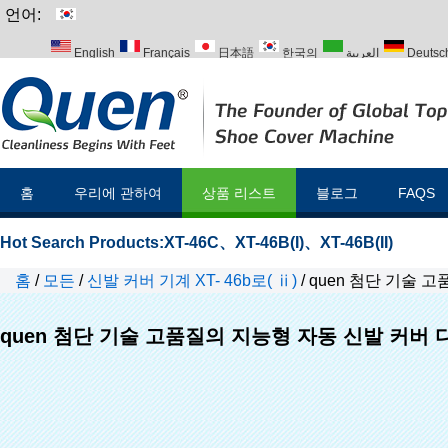
언어:
English
Français
日本語
한국의
العربية
Deutsc
Italiano
Português
Русский
Türk
홈
우리에 관하여
상품 리스트
블로그
FAQS
Hot Search Products:
XT-46C
、
XT-46B(I)
、
XT-46B(II)
홈
/
모든
/
신발 커버 기계 XT- 46b로( ⅱ)
/
quen 첨단 기술 
quen 첨단 기술 고품질의 지능형 자동 신발 커버