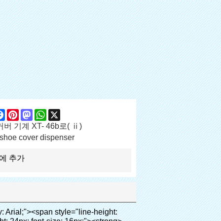
are
Facebook
Pinterest
Mastodon
WhatsApp
X
버 기계 XT- 46b로( ⅱ)
shoe cover dispenser
에 추가
 dustless 룸, 등</p><p>&nbsp;</p><p><strong><span style="line-height: 21px; font-size: 14px;">공공:</span></strong>고급 클럽, 호텔, 박물관, 최고급 회의실, 스파 센터, 피트니스 센터, 등</p><p>&nbsp;</p><p><span style="line-height: 21px; font-size: 14px;"><strong>부동산:</strong></span>모델 하우스, 고급 레지던스를, 등</p><p><br><span style="line-height: 21px; font-size: 14px;"><strong>교육 시스템:</strong></span>유치원, 학교, 컴퓨터 실, 연구 및 교육, 등</p><p>&nbsp;</p><p><img src="http://i03.i.aliimg.com/simg/single/icon/placeholder_100x100.png" data-src="http://g02.s.alicdn.com/kf/HTB1DXXzIVXXXXXoXXXXq6xXFXXXW/200852200/HTB1DXXzIVXXXXXoXXXXq6xXFXXXW.jpg" data-alt="고품질 대용량 쇼 하우스 신발 커버 디스펜서 클리닉" width="700" ori-width="700" ori-height="564" /> <noscript><img src="http://g02.s.alicdn.com/kf/HTB1DXXzIVXXXXXoXXXXq6xXFXXXW/200852200/HTB1DXXzIVXXXXXoXXXXq6xXFXXXW.jpg" alt="고품질 대용량 쇼 하우스 신발 커버 디스펜서 클리닉" width="700" ori-width="700" ori-height="564"></noscript> </p><div id="ali-anchor-AliPostDhMb-65pxr" style="padding-top: 8px;" data-section-title="Packaging & Shipping" data-section="AliPostDhMb-65pxr"><div id="ali-title-AliPostDhMb-65pxr" style="padding: 8px 0px; border-bottom-style: solid;"><span style="background-color: #ddd; color: #333; font-weight: bold; padding: 8px 10px; line-height: 12px;">포장 및 배송</span></div><div style="padding: 10px 0px;"><p>&nbsp;&nbsp;<img src="http://i03.i.aliimg.com/simg/single/icon/placeholder_100x100.png" data-src="http://g04.s.alicdn.com/kf/HTB1KaAjHFXXXXb_XXXXq6xXFXXXR/200852200/HTB1KaAjHFXXXXb_XXXXq6xXFXXXR.jpg" data-alt="고품질 대용량 쇼 하우스 신발 커버 디스펜서 클리닉" style="background-color: #f5f5f5;" ori-width="800" ori-height="685" /> <noscript><img src="http://g04.s.alicdn.com/kf/HTB1KaAjHFXXXXb_XXXXq6xXFXXXR/200852200/HTB1KaAjHFXXXXb_XXXXq6xXFXXXR.jpg" alt="고품질 대용량 쇼 하우스 신발 커버 디스펜서 클리닉" style="background-color: #f5f5f5;" ori-width="800" ori-height="685"></noscript> </p><p>&nbsp;</p></div></div><div id="ali-anchor-AliPostDhMb-ia4vp" style="padding-top: 8px;" data-section-title="Company Information" data-section="AliPostDhMb-ia4vp"><div id="ali-title-AliPostDhMb-ia4vp" style="padding: 8px 0px; border-bottom-style: solid;"><span style="background-color: #ddd; color: #333; font-weight: bold; padding: 8px 10px; line-height: 12px;">회사 정보</span></div><div style="padding: 10px 0px;"><p>&nbsp;&nbsp;<img src="http://i03.i.aliimg.com/simg/single/icon/placeholder_100x100.png" data-src="http://g02.s.alicdn.com/kf/HTB16AfdIXXXXXb6XpXXq6xXFXXXs/200852200/HTB16AfdIXXXXXb6XpXXq6xXFXXXs.jpg" data-