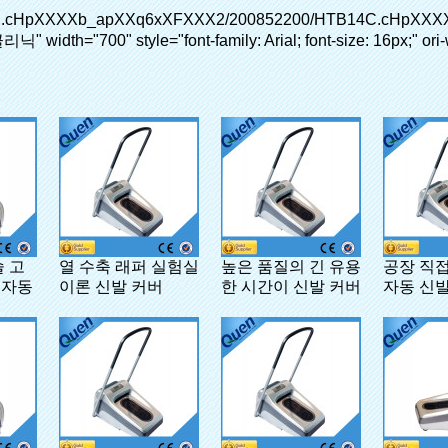
술 고
열 수축 래퍼 실험실
높은 품질의 긴 유용
공장 직접
 자동
이론 신발 커버
한 시간이 신발 커버
자동 신발
스펜서
디스펜서 의료 실험
실