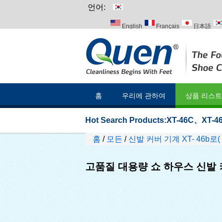
언어:
English
Français
日本語
Italiano
Português
Русский
홈
우리에 관하여
상품 리스트
Hot Search Products:
XT-46C
、
XT-46
홈
/
모든
/
신발 커버 기계 XT- 46b로(
고품질 대용량 쇼 하우스 신발