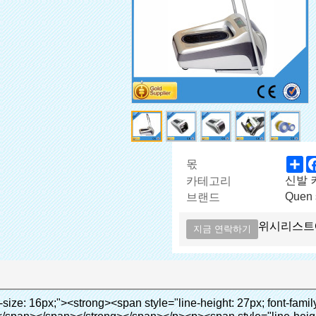
Sh
몫
신발 커
카테고리
Quen 
브랜드
위시리스트
지금 연락하기
dth="700" ori-width="700" ori-height="564" /> <noscript><img src="http://g01.s.alicdn.com/kf/HTB1cdlsIVXXXXcmXpXXq6xXFXXXe/200852200/HTB1cdlsIVXXXXcmXpXXq6xXFXXXe.jpg" alt="고품질 대용량 쇼 하우스 신발 커버 디스펜서 클리닉" width="700" ori-width="700" ori-height="564"></noscript> </p><p>&nbsp;</p><p>&nbsp;</p><div id="ali-anchor-AliPostDhMb-kqf20" style="padding-top: 8px;" data-section-title="Product Advantages" data-section="AliPostDhMb-kqf20"><div id="ali-title-AliPostDhMb-kqf20" style="padding: 8px 0px; border-bottom-style: solid;"><span style="background-color: #ddd; color: #333; font-weight: bold; padding: 8px 10px; line-height: 12px;">제품의 장점</span></div><div style="padding: 10px 0px;"><p>&nbsp;</p><table class="aliDataTable" style="width: 600px; height: 436px;"><tbody><tr style="height: 34.35pt;" align="left"><td style="width: 598pt;" colspan="2" valign="center"><p><span style="line-height: normal; font-weight: bold; font-size: 12pt; font-family: Arial;">장점은 quen 신발 커버 기계:</span></p></td></tr><tr style="height: 53.95pt;" align="left"><td style="width: 181.85pt;" valign="center"><p><span style="line-height: normal; font-weight: bold; font-family: arial, helvetica, sans-serif; color: #008000; font-size: 14px;">1. 경제적</span></p></td><td style="width: 416.15pt;" valign="center"><p><span style="line-height: normal; font-family: arial, helvetica, sans-serif; font-size: 14px;">비용은 우리의 PVC 필름의 경제적입니다 기존보다 신발 커버, 두께는 28& 무, m</span></p><p><span style="line-height: normal; font-family: arial, helvetica, sans-serif; font-size: 14px;">그것은 더 내구성이</span></p></td></tr><tr style="height: 52pt;" align="left"><td valign="center"><p><span style="line-height: normal; font-weight: bold; font-family: arial, helvetica, sans-serif; color: #008000; font-size: 14px;">2. 대용량</span></p></td><td valign="center"><p><span style="line-height: normal; font-family: arial, helvetica, sans-serif; font-size: 14px;">한 롤 필름 만들 수 있습니다 5백쌍 신발 커버, 다른 신발 커버 기계,</span></p><p><span style="line-height: normal; font-family: arial, helvetica, sans-serif; font-size: 14px;">용량은 만 50-100 쌍 신발 커버</span></p></td></tr><tr style="height: 53pt;" align="left"><td valign="center"><p><span style="line-height: normal; font-weight: bold; font-family: arial, helvetica, sans-serif; color: #008000; font-size: 14px;">3. 긴 디자인 생활</span></p></td><td valign="center"><p><span style="line-height: normal; font-family: arial, helvetica, sans-serif; font-size: 14px;">desi</span><span style="line-height: normal; font-family: arial, helvetica, sans-serif; font-size: 14px;">GN 수명은 300, 000 번</span></p></td></tr><tr style="height: 51pt;" align="left"><td valign="center"><p><span style="line-height: normal; font-weight: bold; font-family: arial, helvetica, sans-serif; color: #008000; font-size: 14px;">4. 편리한</span></p></td><td valign="center"><p><span style="line-height: normal; font-family: arial, helvetica, sans-serif; font-size: 14px;">그것은 정도 걸립니다 30가 대체 필름 롤, 다음 번 연속 1000 사용할 수 있습니다.</span></p></td></tr><tr style="height: 37.3pt;" align="left"><td valign="center"><p><span style="line-height: normal; font-weight: bold; font-family: arial, helvetica, sans-serif; color: #008000; font-size: 14px;">5. 편안한</span></p></td><td valign="center"><p><span style="line-height: normal; font-family: arial, helvetica, sans-serif; font-size: 14px;">그것은 사용하기 쉬운 및 착용 편안한.</span></p></td></tr><tr style="height: 39.25pt;" align="left"><td valign="center"><p><span style="line-height: normal; font-weight: bold; font-family: arial, helvetica, sans-serif; color: #008000; font-size: 14px;">6. 환경- 친화적 인</span></p></td><td valign="center"><p><span style="line-height: normal; font-family: arial, helvetica, sans-serif; font-size: 14px;">PVC 필름은 RoHS 규제 증명서 통과했습니다, 그것은 환경- 친화적 인</span></p></td></tr></tbody></table><p>&nbsp;</p></div></div><div id="ali-anchor-AliPostDhMb-nwpkf" style="padding-top: 8px;" data-section-title="Applicable Site" data-section="AliPostDhMb-nwpkf"><div id="ali-title-AliPostDhMb-nwpkf" style="padding: 8px 0px; border-bottom-style: solid;"><span style="background-color: #ddd; color: #333; font-weight: bold; padding: 8px 10px; line-height: 12px;">사이트 적용</span></div><div style="padding: 10px 0px;"><p>&nbsp;<em><span style="line-height: normal; font-weight: bold; font-size: 12pt; font-family: Arial; background: #99cc00;">적용 사이트를 신발 커버 기계:</span></em></p></div></div><p>&nbsp;</p><p><strong><span style="line-height: 21px; font-size: 14px;">의료 시스템:</span></strong>클리닉, 실험실, 병원(operating 룸, 중부 표준시 실, X-레이 실, B 초 룸, ICU 실,</p><p>&nbsp;</p><p>VIP 룸, 혈액 센터), 등</p><p><br><span style="line-height: 21px; font-size: 14px;"><strong>기업:</strong></span>식품 공장, 제약 공장, 전기 공장, 화학 산업,