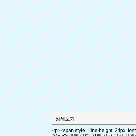
상세보기
<p><span style="line-height: 24px; font-size: 16px;"><strong><span style="line-height: 27px; font-family: Arial;"><span style="line-height: 24px;">제품 이름: 자동 신발 커버 기계</span></span></strong></span></p><p><span style="line-height: 24px; font-size: 16px;"><strong></strong><strong><span style="line-height: 24px; font-family: Arial;">모델 번호.: XT- 46b로( ⅱ)</span></strong></span></p><p>&nbsp;</p><p>&nbsp;</p><div id="ali-anchor-AliPostDhMb-g85v3" style="padding-top: 8px; background-color: #f5f5f5;" data-section-title="Product Uses" data-section="AliPostDhMb-g85v3"><div id="ali-title-AliPostDhMb-g85v3" style="padding: 8px 0px; border-bottom-style: solid;"><span style="background-color: #ddd; color: #333; font-weight: bold; padding: 8px 10px; line-height: 12px;">제품 사용</span></div><div style="padding: 10px 0px;"><p>&nbsp;&nbsp;<img src="http://i03.i.aliimg.com/simg/single/icon/placeholder_100x100.png" data-src="http://g01.s.alicdn.com/kf/HTB1PdJsIVXXXXXwXFXXq6xXFXXXp/200852200/HTB1PdJsIVXXXXXwXFXXq6xXFXXXp.jpg" data-alt="고품질 대용량 쇼 하우스 신발 커버 디스펜서 클리닉" width="700" ori-width="800" ori-height="922" /> <noscript><img src="http://g01.s.alicdn.com/kf/HTB1PdJsIVXXXXXwXFXXq6xXFXXXp/200852200/HTB1PdJsIVXXXXXwXFXXq6xXFXXXp.jpg" alt="고품질 대용량 쇼 하우스 신발 커버 디스펜서 클리닉" width="700" ori-width="800" ori-height="922"></noscript> </p><p>&nbsp;</p><p><img src="http://i03.i.aliimg.com/simg/single/icon/placeholder_100x100.png" data-src="http://g03.s.alicdn.com/kf/HTB1dGKSHVXXXXX5XXXXq6xXFXXXf/200852200/HTB1dGKSHVXXXXX5XXXXq6xXFXXXf.jpg" width="700" /> <noscript><img src="http://g03.s.alicdn.com/kf/HTB1dGKSHVXXXXX5XXXXq6xXFXXXf/200852200/HTB1dGKSHVXXXXX5XXXXq6xXFXXXf.jpg" width="700"></noscript> </p></div></div><div id="ali-anchor-AliPostDhMb-ur9dh" style="padding-top: 8px;" data-section-title="Product Description" data-section="AliPostDhMb-ur9dh"><div id="ali-title-AliPostDhMb-ur9dh" style="padding: 8px 0px; border-bottom-style: solid;"><span style="background-color: #ddd; color: #333; font-weight: bold; padding: 8px 10px; line-height: 12px;">제품 설명</span></div><div style="padding: 10px 0px;"><p>&nbsp;<img src="http://i03.i.aliimg.com/simg/single/icon/placeholder_100x100.png" data-src="http://g01.s.alicdn.com/kf/HTB1QRdpIVXXXXbbXVXXq6xXFXXXM/200852200/HTB1QRdpIVXXXXbbXVXXq6xXFXXXM.jpg" data-alt="고품질 대용량 쇼 하우스 신발 커버 디스펜서 클리닉" width="700" ori-width="700" ori-height="967" /> <noscript><img src="http://g01.s.alicdn.com/kf/HTB1QRdpIVXXXXbbXVXXq6xXFXXXM/200852200/HTB1QRdpIVXXXXbbXVXXq6xXFXXXM.jpg" alt="고품질 대용량 쇼 하우스 신발 커버 디스펜서 클리닉" width="700" ori-width="700" ori-height="967"></noscript> </p></div></div><p>&nbsp;</p><p>&nbsp;</p><p><img src="http://i03.i.aliimg.com/simg/single/icon/placeholder_100x100.png" data-src="http://g01.s.alicdn.com/kf/HTB1cdlsIVXXXXcmXpXXq6xXFXXXe/200852200/HTB1cdlsIVXXXXcmXpXXq6xXFXXXe.jpg" data-alt="고품질 대용량 쇼 하우스 신발 커버 디스펜서 클리닉" wi