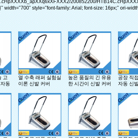
술 고
열 수축 래퍼 실험실
높은 품질의 긴 유용
공장 직접
 자동
이론 신발 커버
한 시간이 신발 커버
자동 신발
스펜서
디스펜서 의료 실험
실