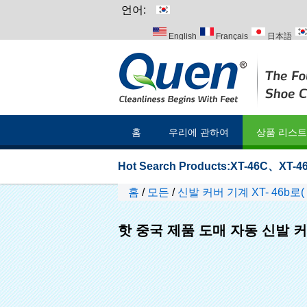
언어:
English
Français
日本語
Italiano
Português
Русский
홈
우리에 관하여
상품 리스트
Hot Search Products:
XT-46C
、
XT-46
홈
/
모든
/
신발 커버 기계 XT- 46b로(
핫 중국 제품 도매 자동 신발 