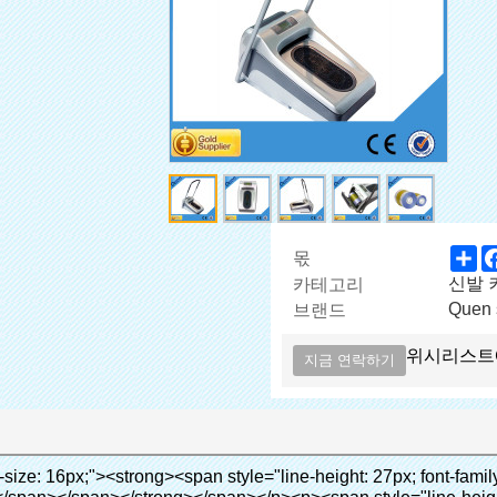
Sh
몫
신발 커
카테고리
Quen 
브랜드
위시리스트
지금 연락하기
700" ori-width="700" ori-height="564" /> <noscript><img src="http://g01.s.alicdn.com/kf/HTB1cdlsIVXXXXcmXpXXq6xXFXXXe/200852200/HTB1cdlsIVXXXXcmXpXXq6xXFXXXe.jpg" alt="핫 중국 제품 도매 자동 신발 커버 디스펜서 병원" width="700" ori-width="700" ori-height="564"></noscript> </p><p>&nbsp;</p><p>&nbsp;</p><div id="ali-anchor-AliPostDhMb-kqf20" style="padding-top: 8px;" data-section-title="Product Advantages" data-section="AliPostDhMb-kqf20"><div id="ali-title-AliPostDhMb-kqf20" style="padding: 8px 0px; border-bottom-style: solid;"><span style="background-color: #ddd; color: #333; font-weight: bold; padding: 8px 10px; line-height: 12px;">제품의 장점</span></div><div style="padding: 10px 0px;"><p>&nbsp;</p><table class="aliDataTable" style="width: 600px; height: 436px;"><tbody><tr style="height: 34.35pt;" align="left"><td style="width: 598pt;" colspan="2" valign="center"><p><span style="line-height: normal; font-weight: bold; font-size: 12pt; font-family: Arial;">장점은 quen 신발 커버 기계:</span></p></td></tr><tr style="height: 53.95pt;" align="left"><td style="width: 181.85pt;" valign="center"><p><span style="line-height: normal; font-weight: bold; font-family: arial, helvetica, sans-serif; color: #008000; font-size: 14px;">1. 경제적</span></p></td><td style="width: 416.15pt;" valign="center"><p><span style="line-height: normal; font-family: arial, helvetica, sans-serif; font-size: 14px;">비용은 우리의 PVC 필름의 경제적입니다 기존보다 신발 커버, 두께는 28& 무, m</span></p><p><span style="line-height: normal; font-family: arial, helvetica, sans-serif; font-size: 14px;">그것은 더 내구성이</span></p></td></tr><tr style="height: 52pt;" align="left"><td valign="center"><p><span style="line-height: normal; font-weight: bold; font-family: arial, helvetica, sans-serif; color: #008000; font-size: 14px;">2. 대용량</span></p></td><td valign="center"><p><span style="line-height: normal; font-family: arial, helvetica, sans-serif; font-size: 14px;">한 롤 필름 만들 수 있습니다 5백쌍 신발 커버, 다른 신발 커버 기계,</span></p><p><span style="line-height: normal; font-family: arial, helvetica, sans-serif; font-size: 14px;">용량은 만 50-100 쌍 신발 커버</span></p></td></tr><tr style="height: 53pt;" align="left"><td valign="center"><p><span style="line-height: normal; font-weight: bold; font-family: arial, helvetica, sans-serif; color: #008000; font-size: 14px;">3. 긴 디자인 생활</span></p></td><td valign="center"><p><span style="line-height: normal; font-family: arial, helvetica, sans-serif; font-size: 14px;">desi</span><span style="line-height: normal; font-family: arial, helvetica, sans-serif; font-size: 14px;">GN 수명은 300, 000 번</span></p></td></tr><tr style="height: 51pt;" align="left"><td valign="center"><p><span style="line-height: normal; font-weight: bold; font-family: arial, helvetica, sans-serif; color: #008000; font-size: 14px;">4. 편리한</span></p></td><td valign="center"><p><span style="line-height: normal; font-family: arial, helvetica, sans-serif; font-size: 14px;">그것은 정도 걸립니다 30가 대체 필름 롤, 다음 번 연속 1000 사용할 수 있습니다.</span></p></td></tr><tr style="height: 37.3pt;" align="left"><td valign="center"><p><span style="line-height: normal; font-weight: bold; font-family: arial, helvetica, sans-serif; color: #008000; font-size: 14px;">5. 편안한</span></p></td><td valign="center"><p><span style="line-height: normal; font-family: arial, helvetica, sans-serif; font-size: 14px;">그것은 사용하기 쉬운 및 착용 편안한.</span></p></td></tr><tr style="height: 39.25pt;" align="left"><td valign="center"><p><span style="line-height: normal; font-weight: bold; font-family: arial, helvetica, sans-serif; color: #008000; font-size: 14px;">6. 환경- 친화적 인</span></p></td><td valign="center"><p><span style="line-height: normal; font-family: arial, helvetica, sans-serif; font-size: 14px;">PVC 필름은 RoHS 규제 증명서 통과했습니다, 그것은 환경- 친화적 인</span></p></td></tr></tbody></table><p>&nbsp;</p></div></div><div id="ali-anchor-AliPostDhMb-nwpkf" style="padding-top: 8px;" data-section-title="Applicable Site" data-section="AliPostDhMb-nwpkf"><div id="ali-title-AliPostDhMb-nwpkf" style="padding: 8px 0px; border-bottom-style: solid;"><span style="background-color: #ddd; color: #333; font-weight: bold; padding: 8px 10px; line-height: 12px;">사이트 적용</span></div><div style="padding: 10px 0px;"><p>&nbsp;<em><span style="line-height: normal; font-weight: bold; font-size: 12pt; font-family: Arial; background: #99cc00;">적용 사이트를 신발 커버 기계:</span></em></p></div></div><p>&nbsp;</p><p><strong><span style="line-height: 21px; font-size: 14px;">의료 시스템:</span></strong>클리닉, 실험실, 병원(operating 룸, 중부 표준시 실, X-레이 실, B 초 룸, ICU 실,</p><p>&nbsp;</p><p>VIP 룸, 혈액 센터), 등</p><p><br><span style="line-height: 21px; font-size: 14px;"><strong>기업:</strong></span>식품 공장, 제약 공장, 전기 공장, 화학 산업, dust