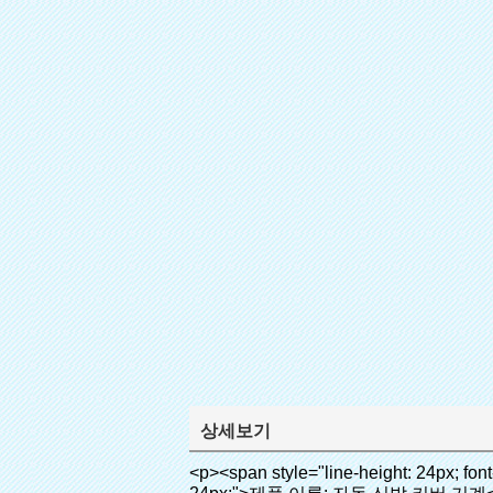
상세보기
<p><span style="line-height: 24px; font-size: 16px;"><strong><span style="line-height: 27px; font-family: Arial;"><span style="line-height: 24px;">제품 이름: 자동 신발 커버 기계</span></span></strong></span></p><p><span style="line-height: 24px; font-size: 16px;"><strong></strong><strong><span style="line-height: 24px; font-family: Arial;">모델 번호.: XT- 46b로( ⅱ)</span></strong></span></p><p>&nbsp;</p><p>&nbsp;</p><div id="ali-anchor-AliPostDhMb-g85v3" style="padding-top: 8px; background-color: #f5f5f5;" data-section-title="Product Uses" data-section="AliPostDhMb-g85v3"><div id="ali-title-AliPostDhMb-g85v3" style="padding: 8px 0px; border-bottom-style: solid;"><span style="background-color: #ddd; color: #333; font-weight: bold; padding: 8px 10px; line-height: 12px;">제품 사용</span></div><div style="padding: 10px 0px;"><p>&nbsp;&nbsp;<img src="http://i03.i.aliimg.com/simg/single/icon/placeholder_100x100.png" data-src="http://g01.s.alicdn.com/kf/HTB1PdJsIVXXXXXwXFXXq6xXFXXXp/200852200/HTB1PdJsIVXXXXXwXFXXq6xXFXXXp.jpg" data-alt="핫 중국 제품 도매 자동 신발 커버 디스펜서 병원" width="700" ori-width="800" ori-height="922" /> <noscript><img src="http://g01.s.alicdn.com/kf/HTB1PdJsIVXXXXXwXFXXq6xXFXXXp/200852200/HTB1PdJsIVXXXXXwXFXXq6xXFXXXp.jpg" alt="핫 중국 제품 도매 자동 신발 커버 디스펜서 병원" width="700" ori-width="800" ori-height="922"></noscript> </p><p>&nbsp;</p><p><img src="http://i03.i.aliimg.com/simg/single/icon/placeholder_100x100.png" data-src="http://g03.s.alicdn.com/kf/HTB1dGKSHVXXXXX5XXXXq6xXFXXXf/200852200/HTB1dGKSHVXXXXX5XXXXq6xXFXXXf.jpg" width="700" /> <noscript><img src="http://g03.s.alicdn.com/kf/HTB1dGKSHVXXXXX5XXXXq6xXFXXXf/200852200/HTB1dGKSHVXXXXX5XXXXq6xXFXXXf.jpg" width="700"></noscript> </p></div></div><div id="ali-anchor-AliPostDhMb-ur9dh" style="padding-top: 8px;" data-section-title="Product Description" data-section="AliPostDhMb-ur9dh"><div id="ali-title-AliPostDhMb-ur9dh" style="padding: 8px 0px; border-bottom-style: solid;"><span style="background-color: #ddd; color: #333; font-weight: bold; padding: 8px 10px; line-height: 12px;">제품 설명</span></div><div style="padding: 10px 0px;"><p>&nbsp;<img src="http://i03.i.aliimg.com/simg/single/icon/placeholder_100x100.png" data-src="http://g01.s.alicdn.com/kf/HTB1QRdpIVXXXXbbXVXXq6xXFXXXM/200852200/HTB1QRdpIVXXXXbbXVXXq6xXFXXXM.jpg" data-alt="핫 중국 제품 도매 자동 신발 커버 디스펜서 병원" width="700" ori-width="700" ori-height="967" /> <noscript><img src="http://g01.s.alicdn.com/kf/HTB1QRdpIVXXXXbbXVXXq6xXFXXXM/200852200/HTB1QRdpIVXXXXbbXVXXq6xXFXXXM.jpg" alt="핫 중국 제품 도매 자동 신발 커버 디스펜서 병원" width="700" ori-width="700" ori-height="967"></noscript> </p></div></div><p>&nbsp;</p><p>&nbsp;</p><p><img src="http://i03.i.aliimg.com/simg/single/icon/placeholder_100x100.png" data-src="http://g01.s.alicdn.com/kf/HTB1cdlsIVXXXXcmXpXXq6xXFXXXe/200852200/HTB1cdlsIVXXXXcmXpXXq6xXFXXXe.jpg" data-alt="핫 중국 제품 도매 자동 신발 커버 디스펜서 병원" width="