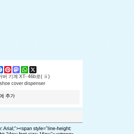
are
Facebook
Pinterest
Mastodon
WhatsApp
X
버 기계 XT- 46b로( ⅱ)
shoe cover dispenser
에 추가
less 룸, 등</p><p>&nbsp;</p><p><strong><span style="line-height: 21px; font-size: 14px;">공공:</span></strong>고급 클럽, 호텔, 박물관, 최고급 회의실, 스파 센터, 피트니스 센터, 등</p><p>&nbsp;</p><p><span style="line-height: 21px; font-size: 14px;"><strong>부동산:</strong></span>모델 하우스, 고급 레지던스를, 등</p><p><br><span style="line-height: 21px; font-size: 14px;"><strong>교육 시스템:</strong></span>유치원, 학교, 컴퓨터 실, 연구 및 교육, 등</p><p>&nbsp;</p><p><img src="http://i03.i.aliimg.com/simg/single/icon/placeholder_100x100.png" data-src="http://g02.s.alicdn.com/kf/HTB1DXXzIVXXXXXoXXXXq6xXFXXXW/200852200/HTB1DXXzIVXXXXXoXXXXq6xXFXXXW.jpg" data-alt="핫 중국 제품 도매 자동 신발 커버 디스펜서 병원" width="700" ori-width="700" ori-height="564" /> <noscript><img src="http://g02.s.alicdn.com/kf/HTB1DXXzIVXXXXXoXXXXq6xXFXXXW/200852200/HTB1DXXzIVXXXXXoXXXXq6xXFXXXW.jpg" alt="핫 중국 제품 도매 자동 신발 커버 디스펜서 병원" width="700" ori-width="700" ori-height="564"></noscript> </p><div id="ali-anchor-AliPostDhMb-65pxr" style="padding-top: 8px;" data-section-title="Packaging & Shipping" data-section="AliPostDhMb-65pxr"><div id="ali-title-AliPostDhMb-65pxr" style="padding: 8px 0px; border-bottom-style: solid;"><span style="background-color: #ddd; color: #333; font-weight: bold; padding: 8px 10px; line-height: 12px;">포장 및 배송</span></div><div style="padding: 10px 0px;"><p>&nbsp;&nbsp;<img src="http://i03.i.aliimg.com/simg/single/icon/placeholder_100x100.png" data-src="http://g04.s.alicdn.com/kf/HTB1KaAjHFXXXXb_XXXXq6xXFXXXR/200852200/HTB1KaAjHFXXXXb_XXXXq6xXFXXXR.jpg" data-alt="핫 중국 제품 도매 자동 신발 커버 디스펜서 병원" style="background-color: #f5f5f5;" ori-width="800" ori-height="685" /> <noscript><img src="http://g04.s.alicdn.com/kf/HTB1KaAjHFXXXXb_XXXXq6xXFXXXR/200852200/HTB1KaAjHFXXXXb_XXXXq6xXFXXXR.jpg" alt="핫 중국 제품 도매 자동 신발 커버 디스펜서 병원" style="background-color: #f5f5f5;" ori-width="800" ori-height="685"></noscript> </p><p>&nbsp;</p></div></div><div id="ali-anchor-AliPostDhMb-ia4vp" style="padding-top: 8px;" data-section-title="Company Information" data-section="AliPostDhMb-ia4vp"><div id="ali-title-AliPostDhMb-ia4vp" style="padding: 8px 0px; border-bottom-style: solid;"><span style="background-color: #ddd; color: #333; font-weight: bold; padding: 8px 10px; line-height: 12px;">회사 정보</span></div><div style="padding: 10px 0px;"><p>&nbsp;&nbsp;<img src="http://i03.i.aliimg.com/simg/single/icon/placeholder_100x100.png" data-src="http://g02.s.alicdn.com/kf/HTB16AfdIXXXXXb6XpXXq6xXFXXXs/200852200/HTB16AfdIXXXXXb6XpXXq6xXFXXXs.jpg" data-alt="핫 중국