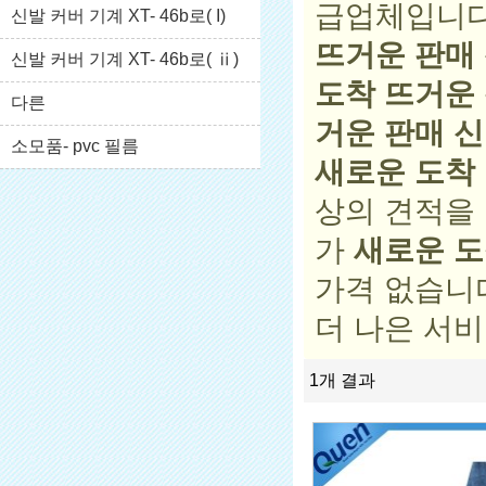
급업체입니다.
신발 커버 기계 XT- 46b로( I)
뜨거운 판매
신발 커버 기계 XT- 46b로( ⅱ)
도착 뜨거운
다른
거운 판매 
소모품- pvc 필름
새로운 도착
상의 견적을
가
새로운 도
가격 없습니
더 나은 서비
1개 결과
명
이스