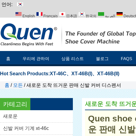
언어:
English
Français
日本語
한국의
العربية
Deutsc
Italiano
Português
Русский
Türk
홈
우리에 관하여
상품 리스트
블로그
FAQS
Hot Search Products:
XT-46C
、
XT-46B(I)
、
XT-46B(II)
홈
/
모든
/
새로운 도착 뜨거운 판매 신발 커버 디스펜서
새로운 도착 뜨거운
카테고리
새로운
Quen shoe 
운 판매 신
신발 커버 기계 xt-46c